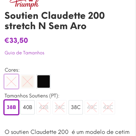
Soutien Claudette 200
stretch N Sem Aro
€
33,50
Guia de Tamanhos
Cores:
Branco
Pele
Preto
Tamanhos Soutiens (PT):
38B
40B
42B
36C
38C
40C
42C
38B
40B
42B
36C
38C
40C
42C
O soutien Claudette 200 é um modelo de cetim