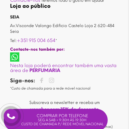
Contacte-nos
teremos todo o gosto em ajudar
Loja ao público
SEIA
Av.Visconde Valongo Edificio Castelo Loja 2 620-484
Seia
+351 915 004 654
Tel:
*
Contacte-nos também por:
Nesta loja poderá encontrar também uma vasta
área de
PERFUMARIA
Siga-nos:
*Custo de chamada para a rede móvel nacional
Subscreva a newsletter e receba um
voucher com 15% de desconto
COMPRAR POR TELEFONE
em compras superiores a 30€*.
SEG A SAB • 9:30H ÀS 19:30H
CUSTO DE CHAMADA P/ REDE MÓVEL NACIONAL
(* não acumuláveis com outras promoções ou campanhas)