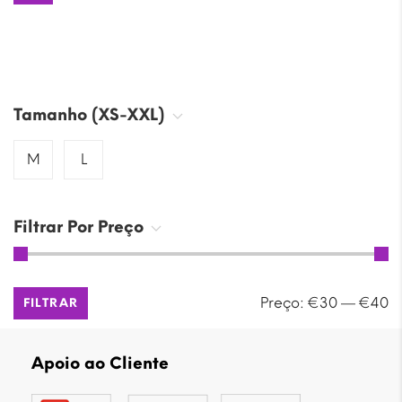
Tamanho (XS-XXL)
M
L
Filtrar Por Preço
Preço
Preço
Preço:
€30
—
€40
FILTRAR
mínimo
máximo
Apoio ao Cliente