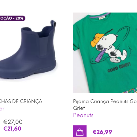
OÇÃO -
20
%
HAS DE CRIANÇA
Pijama Criança Peanuts G
er
Grief
Peanuts
€
27,00
€
21,60
€
26,99