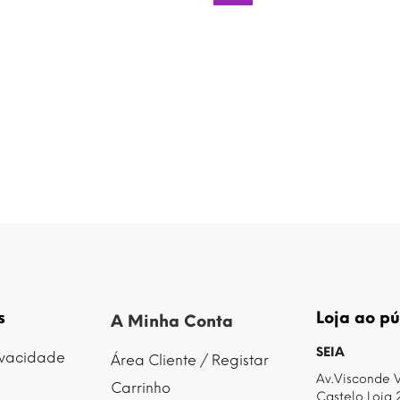
s
Loja ao pú
A Minha Conta
SEIA
rivacidade
Área Cliente / Registar
Av.Visconde V
Carrinho
Castelo Loja 