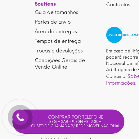
Soutiens
Contactos
Guia de tamanhos
Portes de Envio
Área de entregas
Tempos de entrega
Trocas e devoluções
Em caso de litíg
poderá recorre
Condições Gerais de
Nacional de In
Venda Online
Arbitragem de 
Sabe
Consumo.
informações.
COMPRAR POR TELEFONE
SEG A SAB • 9:30H ÀS 19:30H
CUSTO DE CHAMADA P/ REDE MÓVEL NACIONAL