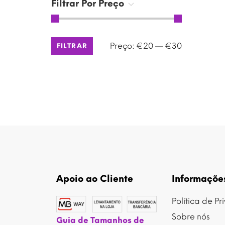
Filtrar Por Preço
Preço
Preço
Preço:
€20
—
€30
FILTRAR
mínimo
máximo
Apoio ao Cliente
Informaçõe
Política de P
Sobre nós
Guia de Tamanhos de