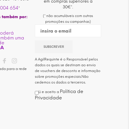
em compras superiores a
30€*.
 004 654
*
(* não acumuláveis com outras
s também por:
promoções ou campanhas)
poderá
também uma
de
IA
A AgilRequinte é o Responsável pelos
dados os quais se destinam ao envio
ada para a rede
de vouchers de desconto e informação
sobre promoções especiais.Não
cedemos os dados a terceiros.
Política de
Li e aceito a
Privacidade