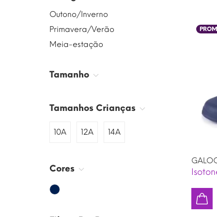
Outono/Inverno
Primavera/Verão
PROM
Meia-estação
Tamanho
Tamanhos Crianças
10A
12A
14A
GALOC
Cores
Isoton