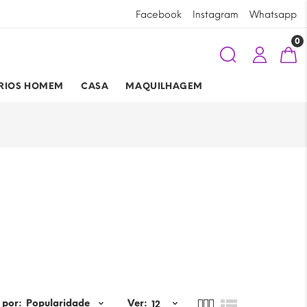
Ao comprar na
Requinte Lingerie
está aj
Facebook
Instagram
Whatsapp
0
RIOS HOMEM
CASA
MAQUILHAGEM
 por:
Ver: