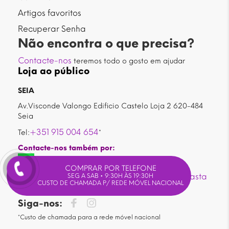
Artigos favoritos
Recuperar Senha
Não encontra o que precisa?
Contacte-nos
teremos todo o gosto em ajudar
Loja ao público
SEIA
Av.Visconde Valongo Edificio Castelo Loja 2 620-484
Seia
+351 915 004 654
Tel:
*
Contacte-nos também por:
COMPRAR POR TELEFONE
Nesta loja poderá encontrar também uma vasta
SEG A SAB • 9:30H ÀS 19:30H
CUSTO DE CHAMADA P/ REDE MÓVEL NACIONAL
área de
PERFUMARIA
Siga-nos:
*Custo de chamada para a rede móvel nacional