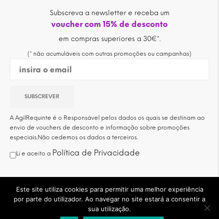
Subscreva a newsletter e receba um
voucher com 15% de desconto
em compras superiores a 30€*.
(* não acumuláveis com outras promoções ou campanhas)
A AgilRequinte é o Responsável pelos dados os quais se destinam ao
envio de vouchers de desconto e informação sobre promoções
especiais.Não cedemos os dados a terceiros.
Política de Privacidade
Li e aceito a
© 2020 AgilRequinte, Lda.
Este site utiliza cookies para permitir uma melhor experiência
por parte do utilizador. Ao navegar no site estará a consentir a
sua utilização.