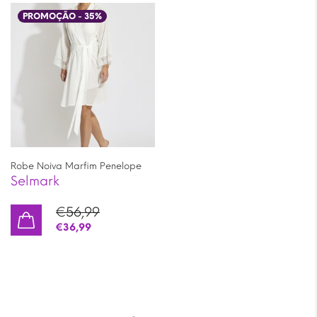
PROMOÇÃO -
35
%
Robe Noiva Marfim Penelope
Selmark
€
56,99
€
36,99