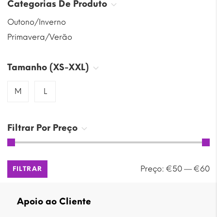
Categorias De Produto
Outono/Inverno
Primavera/Verão
Tamanho (XS-XXL)
M
L
Filtrar Por Preço
Preço
Preço
Preço:
€50
—
€60
FILTRAR
mínimo
máximo
Apoio ao Cliente