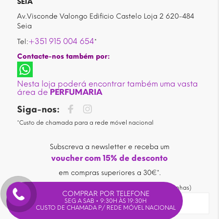
SEIA
Av.Visconde Valongo Edificio Castelo Loja 2 620-484
Seia
+351 915 004 654
Tel:
*
Contacte-nos também por:
Nesta loja poderá encontrar também uma vasta
área de
PERFUMARIA
Siga-nos:
*Custo de chamada para a rede móvel nacional
Subscreva a newsletter e receba um
voucher com 15% de desconto
em compras superiores a 30€*.
(* não acumuláveis com outras promoções ou campanhas)
COMPRAR POR TELEFONE
SEG A SAB • 9:30H ÀS 19:30H
CUSTO DE CHAMADA P/ REDE MÓVEL NACIONAL