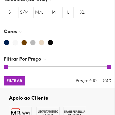
S
S/M
M/L
M
L
XL
Cores
Filtrar Por Preço
Preço
Preço
Preço:
€10
—
€40
FILTRAR
mínimo
máximo
Apoio ao Cliente