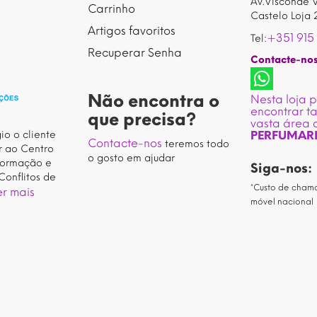
Av.Visconde V
Carrinho
Castelo Loja 
Artigos favoritos
+351 915
Tel:
Recuperar Senha
Contacte-no
Não encontra o
Nesta loja 
encontrar 
que precisa?
vasta área 
io o cliente
PERFUMAR
Contacte-nos
teremos todo
r ao Centro
o gosto em ajudar
formação e
Siga-nos:
Conflitos de
*Custo de cham
r mais
móvel nacional