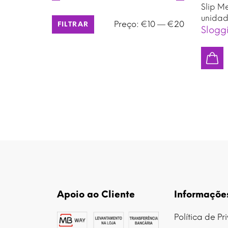
Slip M
unidad
Preço
Preço
Preço:
€10
—
€20
FILTRAR
Slogg
mínimo
máximo
Apoio ao Cliente
Informaçõe
Política de P