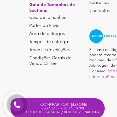
Sobre nós
Guia de Tamanhos de
Soutiens
Contactos
Guia de tamanhos
Portes de Envio
Área de entregas
Tempos de entrega
Trocas e devoluções
Em caso de litíg
poderá recorre
Condições Gerais de
Nacional de In
Venda Online
Arbitragem de 
Sabe
Consumo.
informações.
COMPRAR POR TELEFONE
SEG A SAB • 9:30H ÀS 19:30H
CUSTO DE CHAMADA P/ REDE MÓVEL NACIONAL