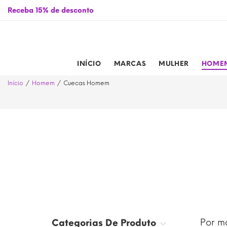
ssinalados de 01/01/2026 a 31/12/2026
Receba 15% de desconto
INÍCIO
MARCAS
MULHER
HOME
Início
Homem
Cuecas Homem
Por mo
Categorias De Produto