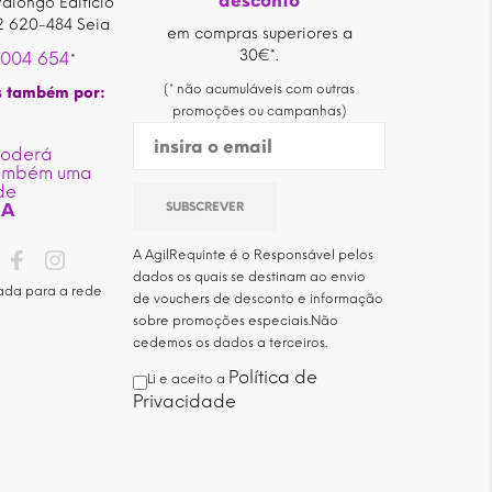
desconto
alongo Edificio
2 620-484 Seia
em compras superiores a
30€*.
 004 654
*
(* não acumuláveis com outras
s também por:
promoções ou campanhas)
poderá
também uma
de
IA
A AgilRequinte é o Responsável pelos
dados os quais se destinam ao envio
ada para a rede
de vouchers de desconto e informação
sobre promoções especiais.Não
cedemos os dados a terceiros.
Política de
Li e aceito a
Privacidade