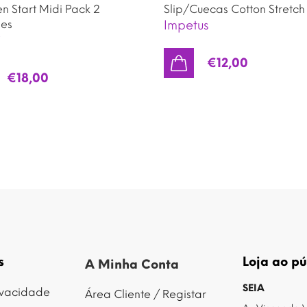
en Start Midi Pack 2
Slip/Cuecas Cotton Stretch
es
Impetus
i
€
12,00
€
18,00
s
Loja ao pú
A Minha Conta
SEIA
rivacidade
Área Cliente / Registar