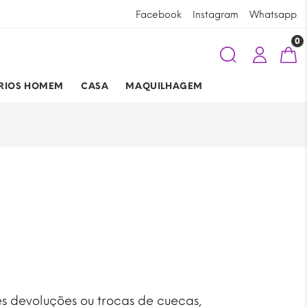
Ao comprar na
Requinte Lingerie
está aj
Facebook
Instagram
Whatsapp
0
RIOS HOMEM
CASA
MAQUILHAGEM
es devoluções ou trocas de cuecas,