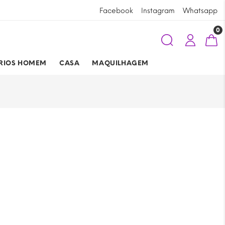
Ao comprar na
Requinte Lingerie
está aj
Facebook
Instagram
Whatsapp
0
RIOS HOMEM
CASA
MAQUILHAGEM