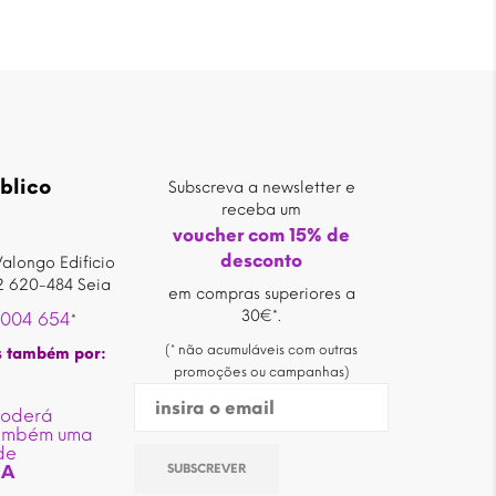
blico
Subscreva a newsletter e
receba um
voucher com 15% de
desconto
alongo Edificio
2 620-484 Seia
em compras superiores a
30€*.
 004 654
*
(* não acumuláveis com outras
s também por:
promoções ou campanhas)
poderá
também uma
de
IA