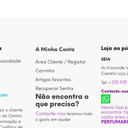
s
Loja ao pú
A Minha Conta
SEIA
rivacidade
Área Cliente / Registar
Av.Visconde V
Carrinho
Castelo Loja 
Artigos favoritos
+351 915
Tel:
Recuperar Senha
Contacte-no
Não encontra o
que precisa?
Nesta loja 
io o cliente
encontrar 
Contacte-nos
teremos todo
r ao Centro
vasta área 
o gosto em ajudar
formação e
PERFUMAR
Conflitos de