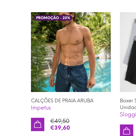
PROMOÇÃO -
20
%
CALÇÕES DE PRAIA ARUBA
Boxer 
Impetus
Unida
Slogg
€
49,50
€
39,60