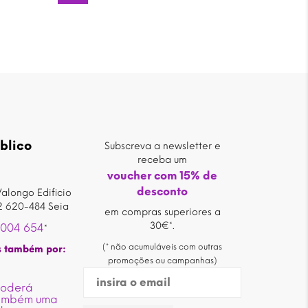
blico
Subscreva a newsletter e
receba um
voucher com 15% de
desconto
alongo Edificio
2 620-484 Seia
em compras superiores a
30€*.
 004 654
*
(* não acumuláveis com outras
s também por:
promoções ou campanhas)
poderá
também uma