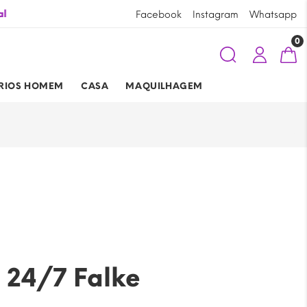
al
Promoções nos artigos assinalados de
Facebook
Instagram
Whatsapp
0
RIOS HOMEM
CASA
MAQUILHAGEM
 24/7 Falke