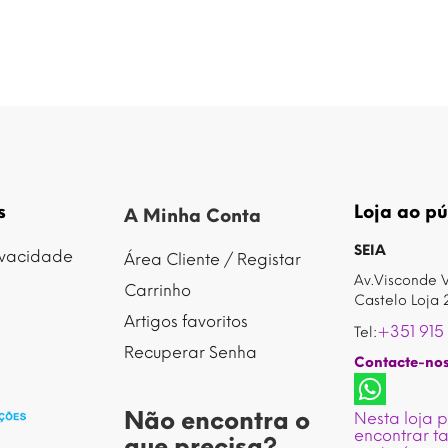
s
Loja ao pú
A Minha Conta
SEIA
rivacidade
Área Cliente / Registar
Av.Visconde V
Carrinho
Castelo Loja 
Artigos favoritos
+351 915
Tel:
Recuperar Senha
Contacte-no
Não encontra o
Nesta loja 
encontrar 
que precisa?