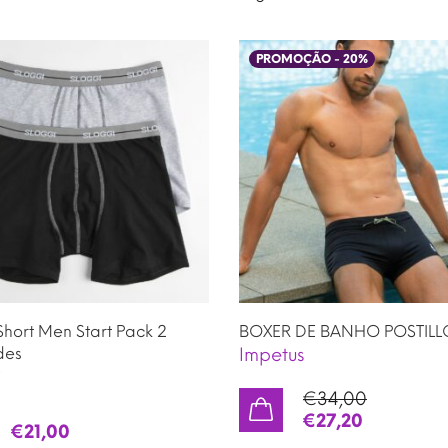
PROMOÇÃO -
20
%
Short Men Start Pack 2
BOXER DE BANHO POSTILL
des
Impetus
i
€
34,00
€
27,20
€
21,00