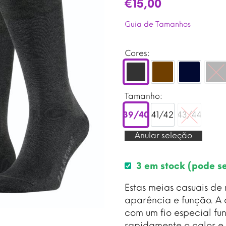
€
15,00
Guia de Tamanhos
Cores:
Anthra.mel
Castanho
Dark na
Pr
Tamanho:
39/40
41/42
43/44
39/40
41/42
43/44
Anular seleção
3 em stock (pode s
Estas meias casuais de
aparência e função. A
com um fio especial fu
rapidamente o calor e 