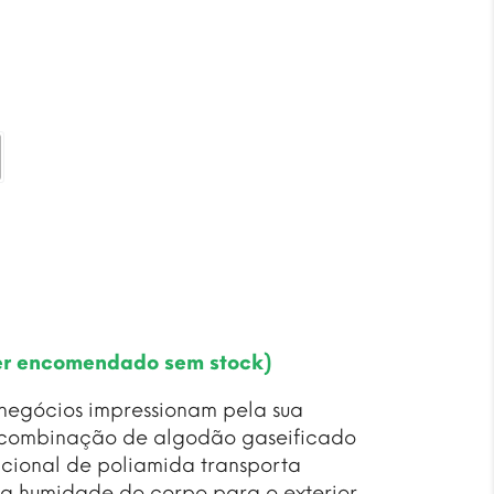
vy
eto
er encomendado sem stock)
 negócios impressionam pela sua
 combinação de algodão gaseificado
ncional de poliamida transporta
a humidade do corpo para o exterior.