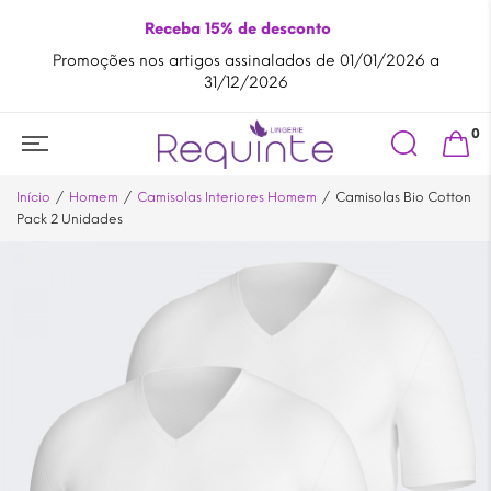
Receba 15% de desconto
assinalados de 01/01/2026 a
Ao comprar na
Requinte Lingeri
12/2026
tradicion
Search
0
for:
Início
Homem
Camisolas Interiores Homem
Camisolas Bio Cotton
Pack 2 Unidades