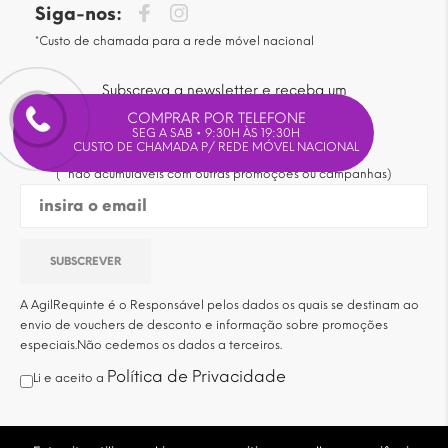
Siga-nos:
*Custo de chamada para a rede móvel nacional
Subscreva a newsletter e receba um
voucher com 15% de desconto
COMPRAR POR TELEFONE
SEG A SAB • 9:30H ÀS 19:30H
em compras superiores a 30€*.
CUSTO DE CHAMADA P/ REDE MÓVEL NACIONAL
(* não acumuláveis com outras promoções ou campanhas)
A AgilRequinte é o Responsável pelos dados os quais se destinam ao
envio de vouchers de desconto e informação sobre promoções
especiais.Não cedemos os dados a terceiros.
Política de Privacidade
Li e aceito a
© 2020 AgilRequinte, Lda.