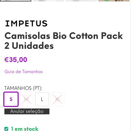
Camisolas Bio Cotton Pack
2 Unidades
€
35,00
Guia de Tamanhos
TAMANHOS (PT):
S
M
L
XL
S
M
L
XL
Anular seleção
1 em stock