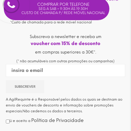
área de
PERFUMARIA
COMPRAR POR TELEFONE
SEG A SAB • 9:30H ÀS 19:30H
CUSTO DE CHAMADA P/ REDE MÓVEL NACIONAL
Siga-nos:
*Custo de chamada para a rede móvel nacional
Subscreva a newsletter e receba um
voucher com 15% de desconto
em compras superiores a 30€*.
(* não acumuláveis com outras promoções ou campanhas)
A AgilRequinte é o Responsável pelos dados os quais se destinam ao
envio de vouchers de desconto e informação sobre promoções
especiais.Não cedemos os dados a terceiros.
Política de Privacidade
Li e aceito a