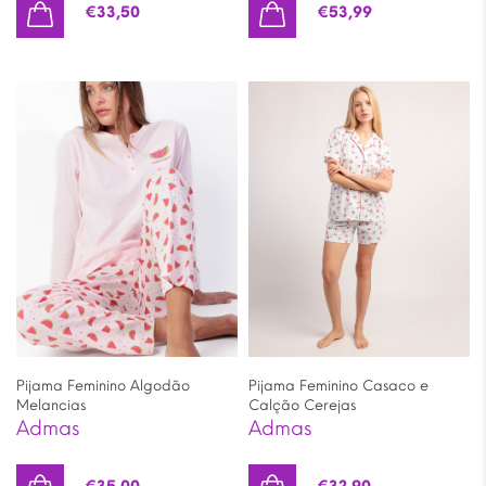
€
33,50
€
53,99
Pijama Feminino Algodão
Pijama Feminino Casaco e
Melancias
Calção Cerejas
Admas
Admas