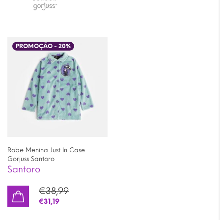
PROMOÇÃO -
20
%
Robe Menina Just In Case
Gorjuss Santoro
Santoro
€
38,99
€
31,19