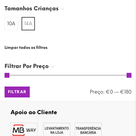
Tamanhos Crianças
10A
14A
Limpar todos os filtros
Filtrar Por Preço
Preço
Preço
Preço:
€0
—
€180
FILTRAR
mínimo
máximo
Apoio ao Cliente