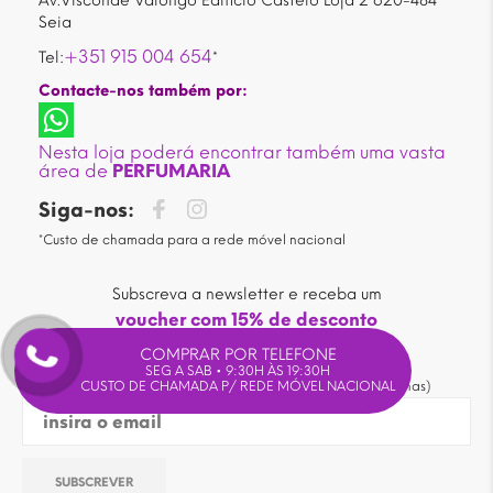
Av.Visconde Valongo Edificio Castelo Loja 2 620-484
Seia
+351 915 004 654
Tel:
*
Contacte-nos também por:
Nesta loja poderá encontrar também uma vasta
área de
PERFUMARIA
Siga-nos:
*Custo de chamada para a rede móvel nacional
Subscreva a newsletter e receba um
voucher com 15% de desconto
em compras superiores a 30€*.
COMPRAR POR TELEFONE
SEG A SAB • 9:30H ÀS 19:30H
CUSTO DE CHAMADA P/ REDE MÓVEL NACIONAL
(* não acumuláveis com outras promoções ou campanhas)