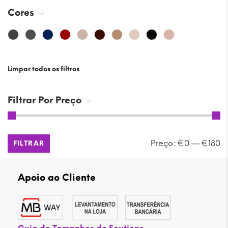
Cores
Limpar todos os filtros
Filtrar Por Preço
Preço
Preço
Preço:
€0
—
€180
FILTRAR
mínimo
máximo
Apoio ao Cliente