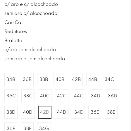
c/ aro e c/ alcochoado
sem aro c/ alcochoado
Cai-Cai
Redutores
Bralette
c/aro sem alcochoado
sem aro e sem alcochoado
34B
36B
38B
40B
42B
44B
34C
36C
38C
40C
42C
44C
34D
36D
38D
40D
42D
44D
34E
36E
38E
36F
38F
34G