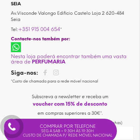
SEIA
Av.Visconde Valongo Edificio Castelo Loja 2 620-484
Seia
+351 915 004 654
Tel:
*
Contacte-nos também por:
Nesta loja poderá encontrar também uma vasta
área de
PERFUMARIA
Siga-nos:
*Custo de chamada para a rede móvel nacional
Subscreva a newsletter e receba um
voucher com 15% de desconto
em compras superiores a 30€*.
(* não acumuláveis com outras promoções ou campanhas)
COMPRAR POR TELEFONE
SEG A SAB • 9:30H ÀS 19:30H
CUSTO DE CHAMADA P/ REDE MÓVEL NACIONAL