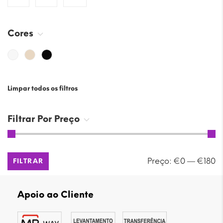
Cores
Limpar todos os filtros
Filtrar Por Preço
Preço
Preço
Preço:
€0
—
€180
FILTRAR
mínimo
máximo
Apoio ao Cliente